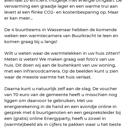
allemaal zo efficiënt mogelijk met energie omgaan. De
verwarming een graadje lager en een warme trui aan
levert al een flinke CO2- en kostenbesparing op. Maar
er kan meer...
De 4 buurtteams in Wassenaar hebben de komende
weken een warmtecamera van Buurkracht te leen en
komen graag bij u langs!
Wilt u weten waar de warmtelekken in uw huis zitten?
Meten is weten! We maken graag wat foto’s van uw
huis. Dit doen wij aan de buitenkant van uw woning,
met een infraroodcamera. Op de beelden kunt u zien
waar de meeste warmte het huis verlaat.
Daarna kunt u natuurlijk zelf aan de slag. De voucher
van 70 euro van de gemeente heeft u misschien nog
liggen om daarvoor te gebruiken. Met uw
energierekening in de hand en een avondje online in
gesprek met 6 buurtgenoten en een gespreksleider bij
een (gratis) online Energyparty, heeft u zowel in
(warmte)beeld als in cijfers te pakken waar u het beste