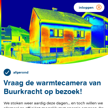
inloggen
afgerond
Vraag de warmtecamera van
Buurkracht op bezoek!
We stoken weer aardig deze dagen… en toch willen we